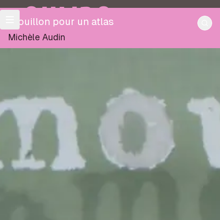
OULIPO
Brouillon pour un atlas
Michèle Audin