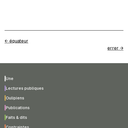
←
équateur
errer
→
Une
Lectures publiques
Oulipiens
Publications
Faits & dits
Contraintes