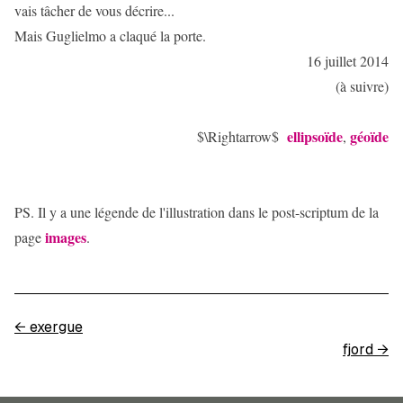
vais tâcher de vous décrire...
Mais Guglielmo a claqué la porte.
16 juillet 2014
(à suivre)
ellipsoïde
géoïde
$\Rightarrow$
,
PS. Il y a une légende de l'illustration dans le post-scriptum de la
images
page
.
←
exergue
fjord
→