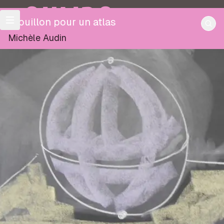
OULIPO
Brouillon pour un atlas
Michèle Audin