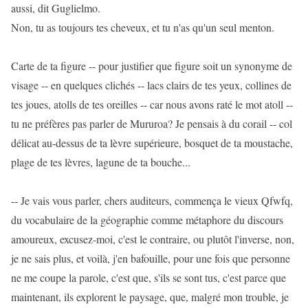
aussi, dit Guglielmo.
Non, tu as toujours tes cheveux, et tu n'as qu'un seul menton.
Carte de ta figure -- pour justifier que figure soit un synonyme de
visage -- en quelques clichés -- lacs clairs de tes yeux, collines de
tes joues, atolls de tes oreilles -- car nous avons raté le mot atoll --
tu ne préfères pas parler de Mururoa? Je pensais à du corail -- col
délicat au-dessus de ta lèvre supérieure, bosquet de ta moustache,
plage de tes lèvres, lagune de ta bouche...
-- Je vais vous parler, chers auditeurs, commença le vieux Qfwfq,
du vocabulaire de la géographie comme métaphore du discours
amoureux, excusez-moi, c'est le contraire, ou plutôt l'inverse, non,
je ne sais plus, et voilà, j'en bafouille, pour une fois que personne
ne me coupe la parole, c'est que, s'ils se sont tus, c'est parce que
maintenant, ils explorent le paysage, que, malgré mon trouble, je