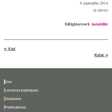
6 septembre 2014
(à suivre)
$\Rightarrow$
instabilité
←
Kiel
Kobé
→
Une
Lectures publiques
Oulipiens
Publications