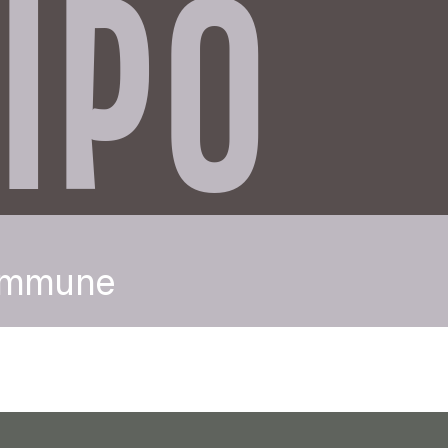
IPO
mmune