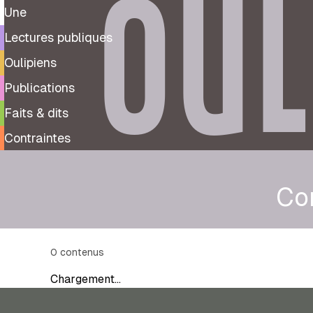
OUL
Une
Lectures publiques
Oulipiens
Publications
Faits & dits
Contraintes
Co
0
contenus
Chargement…