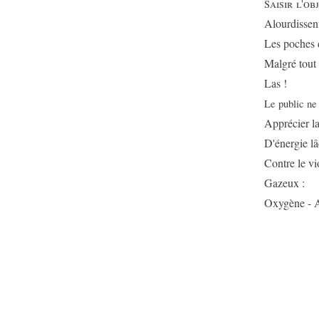
aisir l'ob
S
Alourdissen
Les poches d
Malgré tout 
Las !
Le public ne
Apprécier l
D'énergie l
Contre le v
Gazeux :
Oxygène - A