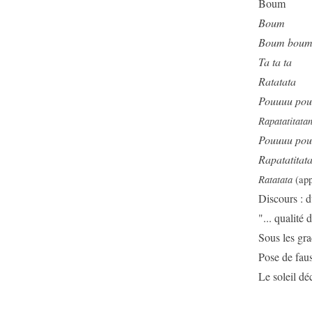
Boum
Boum
Boum bou
Ta ta ta
Ratatata
Pouuuu pou
Rapatatitat
Pouuuu pou
Rapatatita
Ratatata
(app
Discours : d
"... qualité 
Sous les gr
Pose de faus
Le soleil dé