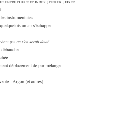
jet entre pouce et index ; pincer ; fixer
t
es instrumentistes
quelquefois un air s'échappe
on s'en serait douté
 vient pas
a débauche
âchée
iolent déplacement de pur mélange
zote - Argon (et autres)