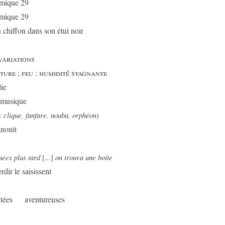
mique 29
mique 29
 chiffon dans son étui noir
variations
ture ; feu ; humidité stagnante
ie
a musique
clique, fanfare, nouba, orphéon
:
)
anouit
ées plus tard
on trouva une boîte
[...]
rdir le saisissent
ntées aventureuses