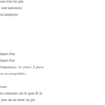
sous tous les pas
 sont autorisés)
era lampions
épart d'un
épart d'un
Le prince X passa
'importance.
n ses propriétés...
essus
tes entassées sur le quai de la
joue un air triste ou gai