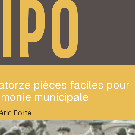
IPO
torze pièces faciles pour
rmonie municipale
éric Forte