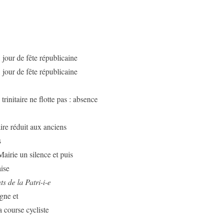
, jour de fête républicaine
, jour de fête républicaine
trinitaire ne flotte pas : absence
aire réduit aux anciens
s
Mairie un silence et puis
ise
ts de la Patri-i-e
igne et
a course cycliste