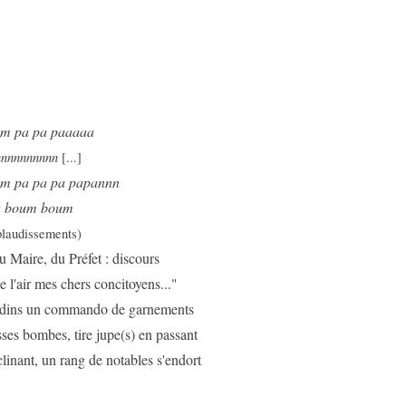
m
m pa pa paaaaa
annnnnnnnnn
[...]
m pa pa pa papannn
ta boum boum
laudissements)
u Maire, du Préfet : discours
de l'air mes chers concitoyens..."
adins un commando de garnements
ses bombes, tire jupe(s) en passant
clinant, un rang de notables s'endort