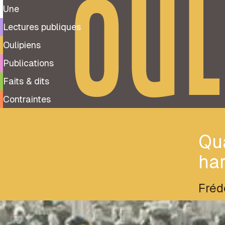
OUL
Une
Lectures publiques
Oulipiens
Publications
Faits & dits
Contraintes
Qua
ha
Fréd