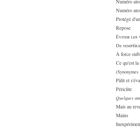
Numéro ato
Numéro ato
Protégé d'un
Repose
viter les 
É
e tempéra
D
À force oubl
Ce qu'est l
(Synonymes 
Pâlit et s'év
Périclite
Quelques ann
Mais au reve
Mains
Inexpérime