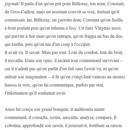
gigotait! Il parla d'un qu'on prit pour Billioray, ton nom, Constant,
du Gros-Caillou, mais un assistant couvrit sa voix, hurlant qu'il
connaissait, lui, Billioray, on garrotta donc Constant qu'on fusilla
à bout portant puis qu'on inhuma à Issy. Un faux Vingtras aussi,
qui parvint à fuir mais qu'on rattrapa, qu'on frappa au bas du dos,
qui tomba, puis qu'on tua d'un coup à l'occiput.
Il avait vu. Il savait. Mais pas tout. Loin du combat, loin du bruit,
il travailla. Dans son opus, il incitait tout communard survivant --
car il n'admit pas qu'on parlât d'un fait sans l'avoir vu, ni qu'on
utilisât son imagination -- il fit qu'on (vingt-huit vaincus au moins)
haussa la voix, qu'on lui communiqua, parfois par oral,
l'information qu'il souhaitait avoir.
Ainsi fut conçu son grand bouquin: il auditionna maint
communard, il consulta, scruta, ausculta, analysa, compara. Il
s'obstina, approfondit son savoir, il poursuivit, fortifiant sa raison.