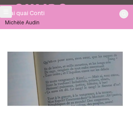
OULIPO
Mai quai Conti
Michèle Audin