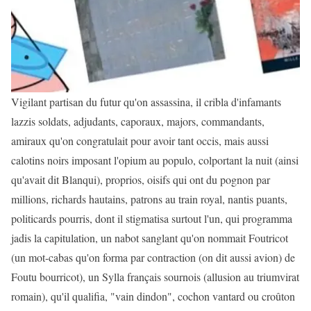
Vigilant partisan du futur qu'on assassina, il cribla d'infamants
lazzis soldats, adjudants, caporaux, majors, commandants,
amiraux qu'on congratulait pour avoir tant occis, mais aussi
calotins noirs imposant l'opium au populo, colportant la nuit (ainsi
qu'avait dit Blanqui), proprios, oisifs qui ont du pognon par
millions, richards hautains, patrons au train royal, nantis puants,
politicards pourris, dont il stigmatisa surtout l'un, qui programma
jadis la capitulation, un nabot sanglant qu'on nommait Foutricot
(un mot-cabas qu'on forma par contraction (on dit aussi avion) de
Foutu bourricot), un Sylla français sournois (allusion au triumvirat
romain), qu'il qualifia, "vain dindon", cochon vantard ou croûton