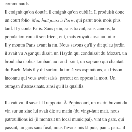
communards.
Il craignit qu'on doutât, il craignit qu'on oubliât. Il produisit donc
un court folio,
Mai, huit jours à Paris
, qui parut trois mois plus
tard. Il y conta Paris. Sans pain, sans travail, sans canons, la
population voulait son fricot, oui, mais croyait aussi au futur.
Il y montra Paris avant la fin. Nous savons qu'il y dit qu'au jardin
il avait vu Agar qui disait, un Haydn qui conduisait du Mozart, un
brouhaha d'obus tombant au rond-point, un soprano qui chantait
du Bach. Mais il y dit surtout la fin: à vos aspirations, au frisson
inconnu qui vous avait saisis, partout on opposa la mort. Un
ouragan d'assassinats, ainsi qu'il la qualifia.
Il avait vu, il savait. Il rapporta. À Popincourt, un marin buvant du
vin sur un zinc lui avait dit: au matin (du vingt-huit mai), nous
patrouillions ici (il montrait un local municipal), vint un gars, qui
passait, un gars sans fusil, nous l'avons mis là puis, pan... pan... il