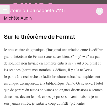
OULIPO
Histoire du pli cacheté 7115
Michèle Audin
Sur le théorème de Fermat
Je crus ce titre énigmatique, j'imaginai une relation entre le célèbre
n
n
n
grand théorème de Fermat (vous savez bien,
x
+ y
= z
n'a pas
de solution non triviale en nombres entiers si
n
vaut 3 ou plus) et
les sextines (parmi mes nombreux défauts, il y a la naïveté).
Je partis à la recherche de ladite brochure et localisai rapidement
un unique exemplaire... à la bibliothèque Sainte-Geneviève. Plutôt
que de perdre du temps en vaines et longues discussions à l'entrée
de ce lieu, devant lequel, certes, je passe souvent, mais où je ne
suis jamais entrée, je tentai le coup du PEB (prêt entre