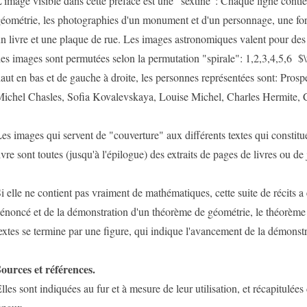
'image visible dans cette préface est une "sextine": Chaque ligne contie
éométrie, les photographies d'un monument et d'un personnage, une f
n livre et une plaque de rue. Les images astronomiques valent pour des
es images sont permutées selon la permutation "spirale": 1,2,3,4,5,6 $\
aut en bas et de gauche à droite, les personnes représentées sont: Prosp
ichel Chasles, Sofia Kovalevskaya, Louise Michel, Charles Hermite, 
es images qui servent de "couverture" aux différents textes qui constitue
ivre sont toutes (jusqu'à l'épilogue) des extraits de pages de livres ou de
i elle ne contient pas vraiment de mathématiques, cette suite de récits a
'énoncé et de la démonstration d'un théorème de géométrie, le théorèm
extes se termine par une figure, qui indique l'avancement de la démonstr
ources et références.
lles sont indiquées au fur et à mesure de leur utilisation, et récapitulées