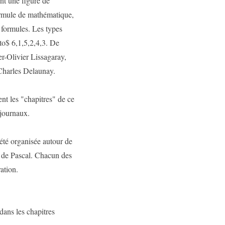
nt une figure de
ormule de mathématique,
 formules. Les types
to$ 6,1,5,2,4,3. De
er-Olivier Lissagaray,
Charles Delaunay.
nt les "chapitres" de ce
 journaux.
 été organisée autour de
e de Pascal. Chacun des
ation.
 dans les chapitres