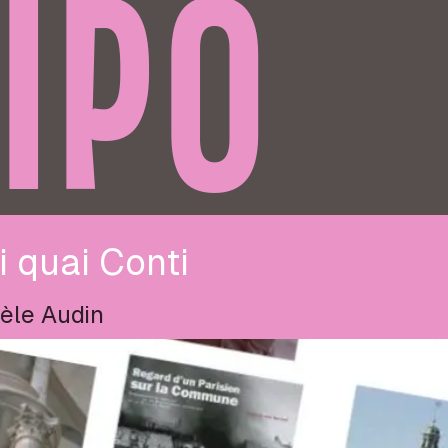
IPO
 quai Conti
èle Audin