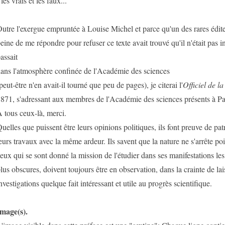
 les vrais et les faux...
utre l'exergue empruntée à Louise Michel et parce qu'un des rares éditeu
eine de me répondre pour refuser ce texte avait trouvé qu'il n'était pas in
assait
ans l'atmosphère confinée de l'Académie des sciences
peut-être n'en avait-il tourné que peu de pages), je citerai l'
Officiel de 
871, s'adressant aux membres de l'Académie des sciences présents à Pa
 tous ceux-là, merci.
uelles que puissent être leurs opinions politiques, ils font preuve de pa
eurs travaux avec la même ardeur. Ils savent que la nature ne s'arrête p
eux qui se sont donné la mission de l'étudier dans ses manifestations les
lus obscures, doivent toujours être en observation, dans la crainte de lai
nvestigations quelque fait intéressant et utile au progrès scientifique.
mage(s).