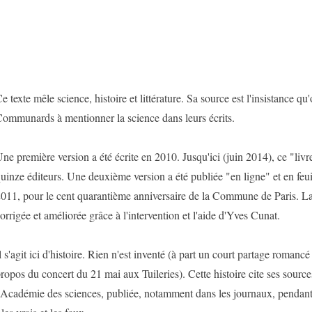
e texte mêle science, histoire et littérature. Sa source est l'insistance qu
ommunards à mentionner la science dans leurs écrits.
ne première version a été écrite en 2010. Jusqu'ici (juin 2014), ce "livre
uinze éditeurs. Une deuxième version a été publiée "en ligne" et en feu
011, pour le cent quarantième anniversaire de la Commune de Paris. La 
orrigée et améliorée grâce à l'intervention et l'aide d'Yves Cunat.
l s'agit ici d'histoire. Rien n'est inventé (à part un court partage romanc
ropos du concert du 21 mai aux Tuileries). Cette histoire cite ses sources
'Académie des sciences, publiée, notamment dans les journaux, pendan