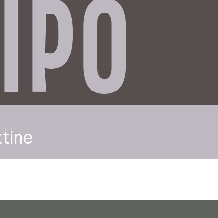
IPO
tine