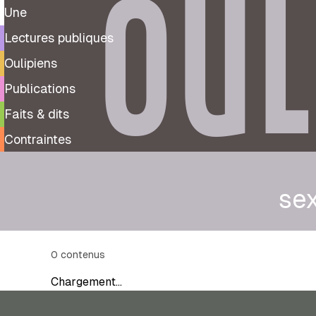
OUL
Une
Lectures publiques
Oulipiens
Publications
Faits & dits
Contraintes
sex
0
contenus
Chargement…