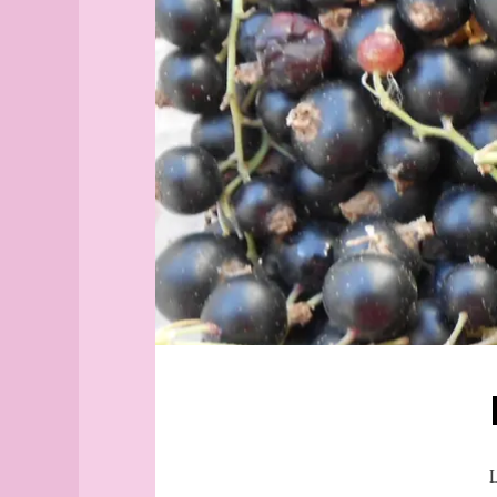
Aix-
Fiordiligi
en-
Kir
Provence
Monge
Alborg
aleph
Alger
(guide
officiel)
Alger
(plan
guide)
Angers
angles
archipel
Arhus
armée
arpenteur
atlas
atlas
L
(suite)