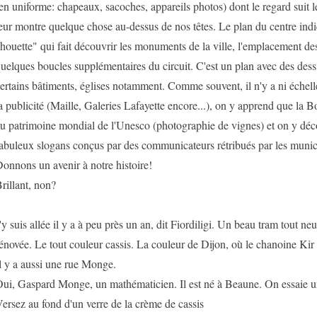
en uniforme: chapeaux, sacoches, appareils photos) dont le regard suit l
eur montre quelque chose au-dessus de nos têtes. Le plan du centre indi
houette" qui fait découvrir les monuments de la ville, l'emplacement des
uelques boucles supplémentaires du circuit. C'est un plan avec des dessi
ertains bâtiments, églises notamment. Comme souvent, il n'y a ni échelle 
a publicité (Maille, Galeries Lafayette encore...), on y apprend que la 
u patrimoine mondial de l'Unesco (photographie de vignes) et on y déc
abuleux slogans conçus par des communicateurs rétribués par les munici
onnons un avenir à notre histoire!
rillant, non?
*
'y suis allée il y a à peu près un an, dit Fiordiligi. Un beau tram tout ne
énovée. Le tout couleur cassis. La couleur de Dijon, où le chanoine Kir
l y a aussi une rue Monge.
ui, Gaspard Monge, un mathématicien. Il est né à Beaune. On essaie 
ersez au fond d'un verre de la crème de cassis