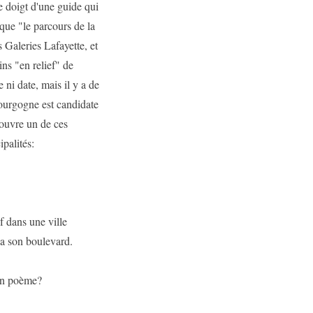
e doigt d'une guide qui
que "le parcours de la
 Galeries Lafayette, et
ns "en relief" de
ni date, mais il y a de
Bourgogne est candidate
ouvre un de ces
palités:
uf dans une ville
 a son boulevard.
un poème?