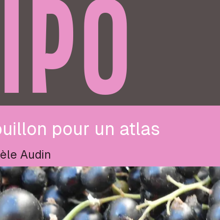
IPO
uillon pour un atlas
èle Audin