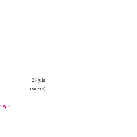
26 juin
(à suivre)
mages
.