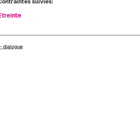
Contraintes suivies:
Etreinte
←
dialogue