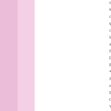
Avignon
(
Bâle
l
Banff
c
Barcelone
q
Barcelone
c
(suite)
base
l
bâtonnets
a
Berlin
f
bibliographie
D
Bilbao
B
Bombay
Bonn
Bordeaux
J
Bordeaux
r
(suite)
I
Boston
O
Bougainville
V
boussole