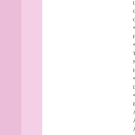
point
L
pôle
G
pont
C
pont
(collection)
F
pont
(collection
(suite))
T
pont
N
(collection
(fin))
H
Pont
en
D
Royans
port
Porto
B
portulan
À
position
À
postface
À
Potsdam