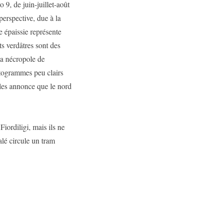
9, de juin-juillet-août
erspective, due à la
 épaissie représente
 verdâtres sont des
la nécropole de
togrammes peu clairs
bles annonce que le nord
iordiligi, mais ils ne
alé circule un tram