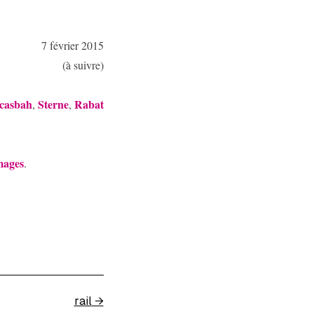
7 février 2015
(à suivre)
casbah
Sterne
Rabat
,
,
mages
.
rail
→