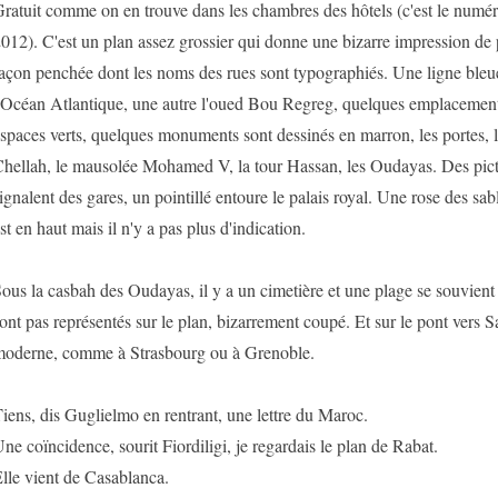
ratuit comme on en trouve dans les chambres des hôtels (c'est le numéro 
012). C'est un plan assez grossier qui donne une bizarre impression de p
açon penchée dont les noms des rues sont typographiés. Une ligne bleue
'Océan Atlantique, une autre l'oued Bou Regreg, quelques emplacements
spaces verts, quelques monuments sont dessinés en marron, les portes, 
hellah, le mausolée Mohamed V, la tour Hassan, les Oudayas. Des pic
ignalent des gares, un pointillé entoure le palais royal. Une rose des sa
st en haut mais il n'y a pas plus d'indication.
ous la casbah des Oudayas, il y a un cimetière et une plage se souvient F
ont pas représentés sur le plan, bizarrement coupé. Et sur le pont vers S
oderne, comme à Strasbourg ou à Grenoble.
iens, dis Guglielmo en rentrant, une lettre du Maroc.
ne coïncidence, sourit Fiordiligi, je regardais le plan de Rabat.
lle vient de Casablanca.