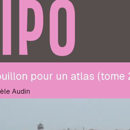
IPO
uillon pour un atlas (tome 
èle Audin