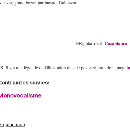
lcazar, grand bazar, par hasard, Balthazar
Casablanca
$\Rightarrow$
,
i
S. Il y a une légende de l'illustration dans le post-scriptum de la page
Contraintes suivies:
Monovocalisme
←
quinconce