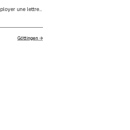
oyer une lettre...
Göttingen
→