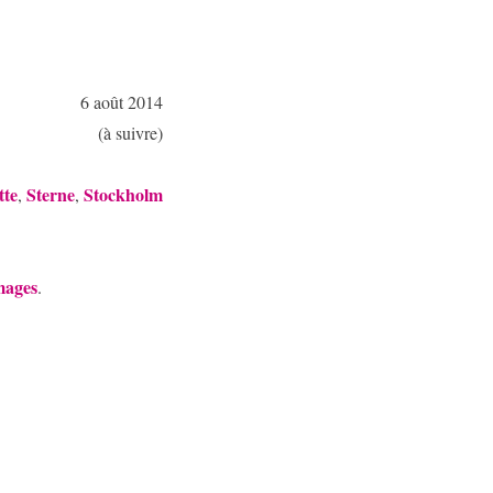
6 août 2014
(à suivre)
tte
Sterne
Stockholm
,
,
mages
.