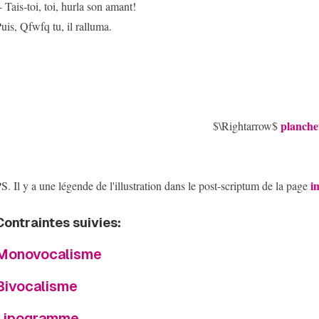
- Tais-toi, toi, hurla son amant!
uis, Qfwfq tu, il ralluma.
planche
$\Rightarrow$
i
S. Il y a une légende de l'illustration dans le post-scriptum de la page
Contraintes suivies:
Monovocalisme
Bivocalisme
Lipogramme