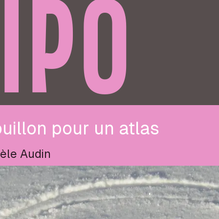
IPO
uillon pour un atlas
èle Audin