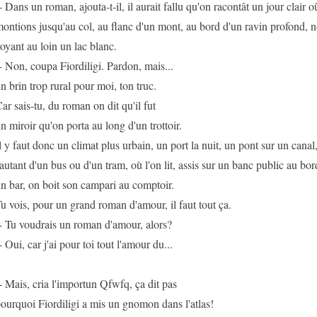
- Dans un roman, ajouta-t-il, il aurait fallu qu'on racontât un jour clair o
ontions jusqu'au col, au flanc d'un mont, au bord d'un ravin profond, n
oyant au loin un lac blanc.
- Non, coupa Fiordiligi. Pardon, mais...
n brin trop rural pour moi, ton truc.
ar sais-tu, du roman on dit qu'il fut
n miroir qu'on porta au long d'un trottoir.
l y faut donc un climat plus urbain, un port la nuit, un pont sur un canal,
autant d'un bus ou d'un tram, où l'on lit, assis sur un banc public au bor
n bar, on boit son campari au comptoir.
u vois, pour un grand roman d'amour, il faut tout ça.
- Tu voudrais un roman d'amour, alors?
- Oui, car j'ai pour toi tout l'amour du...
- Mais, cria l'importun Qfwfq, ça dit pas
ourquoi Fiordiligi a mis un gnomon dans l'atlas!