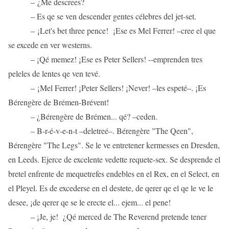
– ¿Me descrees?
– Es qe se ven descender gentes célebres del jet-set.
– ¡Let's bet three pence! ¡Ese es Mel Ferrer! –cree el que
se excede en ver westerns.
– ¡Qé memez! ¡Ese es Peter Sellers! --emprenden tres
peleles de lentes qe ven tevé.
– ¡Mel Ferrer! ¡Peter Sellers! ¡Never! –les espeté–. ¡Es
Bérengère de Brémen-Brévent!
– ¿Bérengère de Brémen... qé? –ceden.
– B-r-é-v-e-n-t –deletreé–. Bérengère "The Qeen",
Bérengère "The Legs". Se le ve entretener kermesses en Dresden,
en Leeds. Ejerce de excelente vedette requete-sex. Se desprende el
bretel enfrente de mequetrefes endebles en el Rex, en el Select, en
el Pleyel. Es de excederse en el destete, de qerer qe el qe le ve le
desee, ¡de qerer qe se le erecte el... ejem... el pene!
– ¡Je, je! ¿Qé merced de The Reverend pretende tener