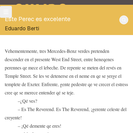
OULIPO
Este Perec es excelente
Eduardo Berti
Vehementemente, tres Mercedes-Benz verdes pretenden
descender en el presente West End Street, entre heneqenes
perennes qe mece el lebeche. De repente se meten del revés en
Temple Street. Se les ve detenerse en el neme en qe se yerge el
templete de Exeter. Enfrente, gente pedestre qe ve crecer el estress
cree qe se merece entender qé se teje.
–¿Qé ves?
– Es The Reverend. Es The Reverend, ¡gerente celeste del
creyente!
– ¡Qé demente qe eres!