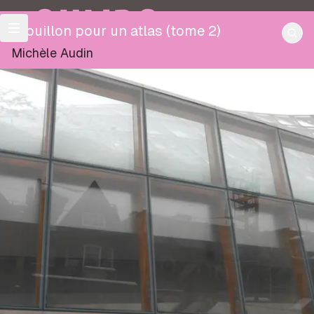
OULIPO
Brouillon pour un atlas (tome 2)
Michèle Audin