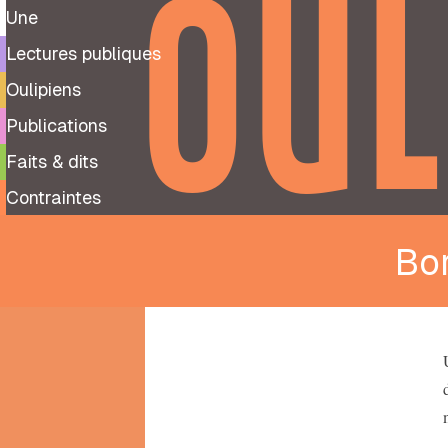
OUL
Une
Lectures publiques
Oulipiens
Publications
Faits & dits
Contraintes
Bo
9
99
notes
préparatoires
À