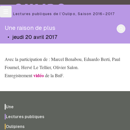
OULIPO
Les Lectures publiques de l’Oulipo
,
Saison
2016–2017
Une raison de plus
•
jeudi 20 avril 2017
Avec la participation de : Marcel Benabou, Eduardo Berti, Paul
Fournel, Hervé Le Tellier, Olivier Salon.
vidéo
Enregistrement
de la BnF.
Une
Lectures publiques
Oulipiens