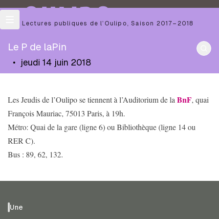
OULIPO
Les Lectures publiques de l’Oulipo
,
Saison
2017–2018
Le P de laPin
•
jeudi 14 juin 2018
BnF
Les Jeudis de l’Oulipo se tiennent à l’Auditorium de la
, quai
François Mauriac, 75013 Paris, à 19h.
Métro: Quai de la gare (ligne 6) ou Bibliothèque (ligne 14 ou
RER C).
Bus : 89, 62, 132.
Une