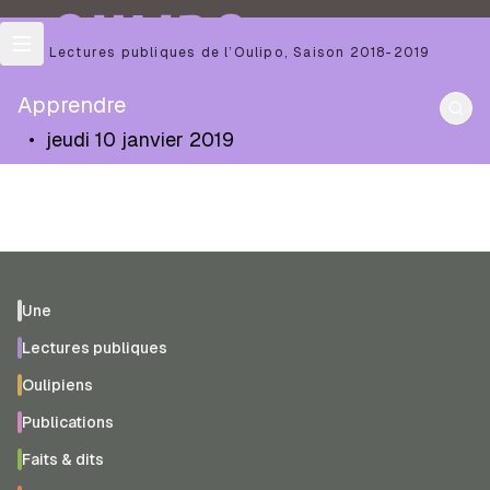
OULIPO
Les Lectures publiques de l’Oulipo
,
Saison
2018-2019
Apprendre
•
jeudi 10 janvier 2019
Une
Lectures publiques
Oulipiens
Publications
Faits & dits