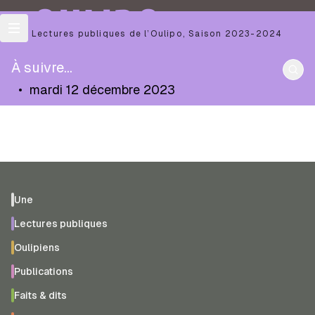
OULIPO
Les Lectures publiques de l’Oulipo
,
Saison
2023-2024
À suivre...
•
mardi 12 décembre 2023
Une
Lectures publiques
Oulipiens
Publications
Faits & dits