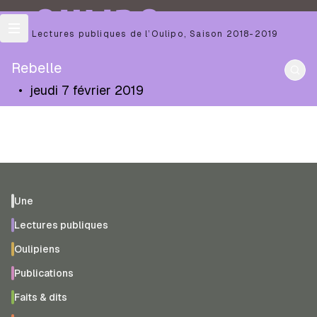
OULIPO
Les Lectures publiques de l’Oulipo
,
Saison
2018-2019
Rebelle
•
jeudi 7 février 2019
Une
Lectures publiques
Oulipiens
Publications
Faits & dits