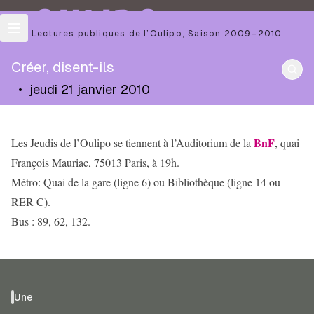
OULIPO
Les Lectures publiques de l’Oulipo
,
Saison
2009–2010
Créer, disent-ils
•
jeudi 21 janvier 2010
BnF
Les Jeudis de l’Oulipo se tiennent à l’Auditorium de la
, quai
François Mauriac, 75013 Paris, à 19h.
Métro: Quai de la gare (ligne 6) ou Bibliothèque (ligne 14 ou
RER C).
Bus : 89, 62, 132.
Une