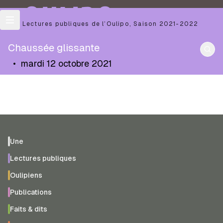
OULIPO
Les Lectures publiques de l’Oulipo
,
Saison
2021-2022
Chaussée glissante
•
mardi 12 octobre 2021
Une
Lectures publiques
Oulipiens
Publications
Faits & dits