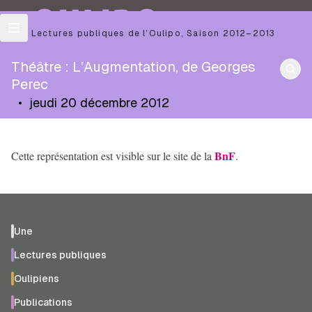
OULIPO
Les Lectures publiques de l’Oulipo
,
Saison
2012–2013
Théâtre : L’Augmentation, de Georges
Perec
•
jeudi 20 décembre 2012
BnF
Cette représentation est visible sur le site de la
.
Une
Lectures publiques
Oulipiens
Publications