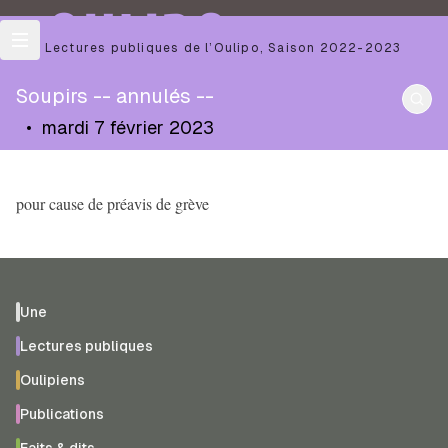
OULIPO
Les Lectures publiques de l’Oulipo
,
Saison
2022-2023
Soupirs -- annulés --
•
mardi 7 février 2023
pour cause de préavis de grève
Une
Lectures publiques
Oulipiens
Publications