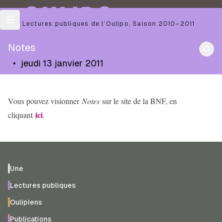
OULIPO
Les Lectures publiques de l’Oulipo
,
Saison
2010–2011
Notes
•
jeudi 13 janvier 2011
Vous pouvez visionner
Notes
sur le site de la BNF, en
ici
cliquant
.
Une
Lectures publiques
Oulipiens
Publications