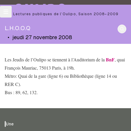
OULIPO
Les Lectures publiques de l’Oulipo
,
Saison
2008–2009
L.H.O.O.Q
•
jeudi 27 novembre 2008
BnF
Les Jeudis de l’Oulipo se tiennent à l’Auditorium de la
, quai
François Mauriac, 75013 Paris, à 19h.
Métro: Quai de la gare (ligne 6) ou Bibliothèque (ligne 14 ou
RER C).
Bus : 89, 62, 132.
Une