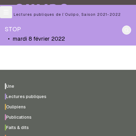
OULIPO
Les Lectures publiques de l’Oulipo
,
Saison
2021-2022
STOP
•
mardi 8 février 2022
Une
Lectures publiques
Oulipiens
Publications
Faits & dits