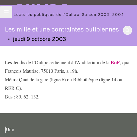
OULIPO
Les Lectures publiques de l’Oulipo
,
Saison
2003–2004
Les mille et une contraintes oulipiennes
•
jeudi 9 octobre 2003
BnF
Les Jeudis de l’Oulipo se tiennent à l’Auditorium de la
, quai
François Mauriac, 75013 Paris, à 19h.
Métro: Quai de la gare (ligne 6) ou Bibliothèque (ligne 14 ou
RER C).
Bus : 89, 62, 132.
Une