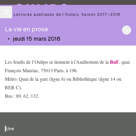
OULIPO
Les Lectures publiques de l’Oulipo
,
Saison
2017–2018
La vie en prose
•
jeudi 15 mars 2018
BnF
Les Jeudis de l’Oulipo se tiennent à l’Auditorium de la
, quai
François Mauriac, 75013 Paris, à 19h.
Métro: Quai de la gare (ligne 6) ou Bibliothèque (ligne 14 ou
RER C).
Bus : 89, 62, 132.
Une