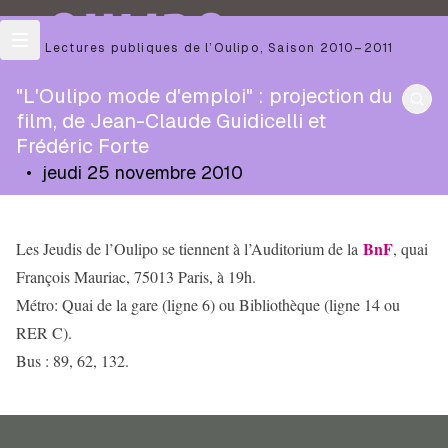
OULIPO
Les Lectures publiques de l’Oulipo
,
Saison
2010–2011
"L'Oulipo mode d'emploi" : projection du
film, de Jean-Claude Guidicelli et
Frédéric Forte
•
jeudi 25 novembre 2010
BnF
Les Jeudis de l’Oulipo se tiennent à l’Auditorium de la
, quai
François Mauriac, 75013 Paris, à 19h.
Métro: Quai de la gare (ligne 6) ou Bibliothèque (ligne 14 ou
RER C).
Bus : 89, 62, 132.