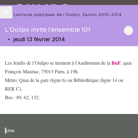
OULIPO
Les Lectures publiques de l’Oulipo
,
Saison
2013–2014
L'Oulipo invite l'ensemble 101
•
jeudi 13 février 2014
BnF
Les Jeudis de l’Oulipo se tiennent à l’Auditorium de la
, quai
François Mauriac, 75013 Paris, à 19h.
Métro: Quai de la gare (ligne 6) ou Bibliothèque (ligne 14 ou
RER C).
Bus : 89, 62, 132.
Une