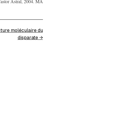
Castor Astral, 2004. MA
cture moléculaire du
disparate
→