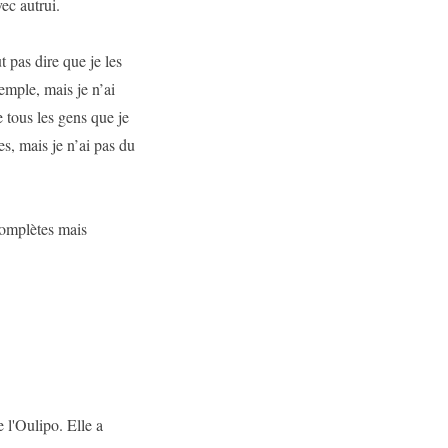
ec autrui.
t pas dire que je les
emple, mais je n’ai
 tous les gens que je
es, mais je n’ai pas du
complètes mais
 l'Oulipo. Elle a