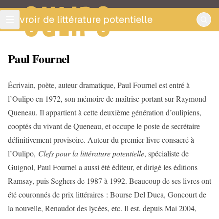
OULIPO
ouvroir de littérature potentielle
Paul Fournel
Écrivain, poète, auteur dramatique, Paul Fournel est entré à
l’Oulipo en 1972, son mémoire de maîtrise portant sur Raymond
Queneau. Il appartient à cette deuxième génération d’oulipiens,
cooptés du vivant de Queneau, et occupe le poste de secrétaire
définitivement provisoire. Auteur du premier livre consacré à
l’Oulipo,
Clefs pour la littérature potentielle
, spécialiste de
Guignol, Paul Fournel a aussi été éditeur, et dirigé les éditions
Ramsay, puis Seghers de 1987 à 1992. Beaucoup de ses livres ont
été couronnés de prix littéraires : Bourse Del Duca, Goncourt de
la nouvelle, Renaudot des lycées, etc. Il est, depuis Mai 2004,