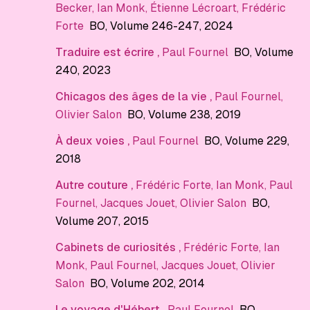
Becker
,
Ian Monk
,
Étienne Lécroart
,
Frédéric
Forte
BO
, Volume 246-247
, 2024
Traduire est écrire
,
Paul Fournel
BO
, Volume
240
, 2023
Chicagos des âges de la vie
,
Paul Fournel
,
Olivier Salon
BO
, Volume 238
, 2019
À deux voies
,
Paul Fournel
BO
, Volume 229
,
2018
Autre couture
,
Frédéric Forte
,
Ian Monk
,
Paul
Fournel
,
Jacques Jouet
,
Olivier Salon
BO
,
Volume 207
, 2015
Cabinets de curiosités
,
Frédéric Forte
,
Ian
Monk
,
Paul Fournel
,
Jacques Jouet
,
Olivier
Salon
BO
, Volume 202
, 2014
Le voyage d'Hébert
,
Paul Fournel
BO
,