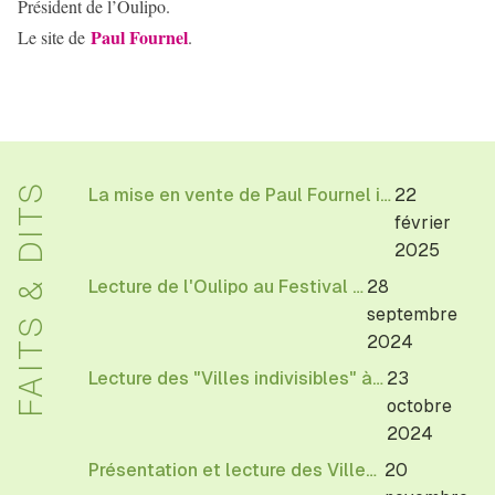
Président de l’Oulipo.
Paul Fournel
Le site de
.
FAITS & DITS
La mise en vente de Paul Fournel illustrations d'Etienne Lécroart
22
février
2025
Lecture de l'Oulipo au Festival Allez savoir de l'EHESS
28
septembre
2024
Lecture des "Villes indivisibles" à la librairie Reid Hall à Paris
23
octobre
2024
Présentation et lecture des Villes indivisibles de l'Oulipo à la BnF, le 20 novembre 18h30
20