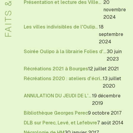
FAITS & DITS
Présentation et lecture des Villes indivisibles de l'Oulipo à la BnF, le 20 novembre 18h30
20
novembre
2024
Les villes indivisibles de l'Oulipo à la librairie Texture
18
septembre
2024
Soirée Oulipo à la librairie Folies d'Encre de Montreuil
30 juin
2023
Récréations 2021 à Bourges
12 juillet 2021
Récréations 2020 : ateliers d'écriture à Bourges
13 juillet
2020
ANNULATION DU JEUDI DE L'OULIPO
19 décembre
2019
Bibliothèque Georges Perec
9 octobre 2017
DLB sur Perec, Levé, et Lefebvre
7 août 2014
Nécrologie de HM
30 janvier 2017