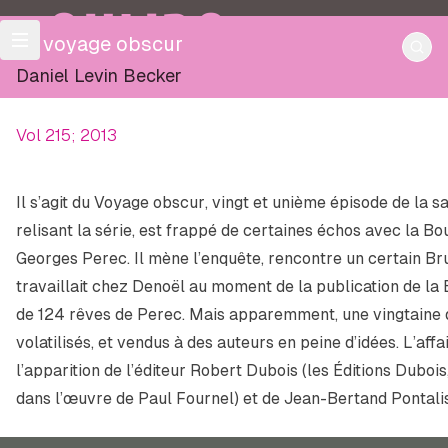
OULIPO
Le voyage obscur
Daniel Levin Becker
Vol 215; 2013
Il s’agit du
Voyage obscur
, vingt et unième épisode de la 
relisant la série, est frappé de certaines échos avec
la Bo
Georges Perec. Il mène l’enquête, rencontre un certain Br
travaillait chez Denoël au moment de la publication de
la
de 124 rêves de Perec. Mais apparemment, une vingtaine 
volatilisés, et vendus à des auteurs en peine d’idées. L’aff
l’apparition de l’éditeur Robert Dubois (les Éditions Duboi
dans l’œuvre de Paul Fournel) et de Jean-Bertand Pontalis