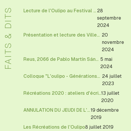
FAITS & DITS
Lecture de l'Oulipo au Festival Allez savoir de l'EHESS
28
septembre
2024
Présentation et lecture des Villes indivisibles de l'Oulipo à la BnF, le 20 novembre 18h30
20
novembre
2024
Reus, 2066 de Pablo Martín Sánchez
5 mai
2024
Colloque "L'oulipo - Générations" à Cerisy-La-Salle
24 juillet
2023
Récréations 2020 : ateliers d'écriture à Bourges
13 juillet
2020
ANNULATION DU JEUDI DE L'OULIPO
19 décembre
2019
Les Récréations de l'Oulipo
8 juillet 2019