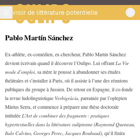
OULIPO
ouvroir de littérature potentielle
Pablo Martín Sánchez
Ex-athlète, ex-comédien, ex-chercheur, Pablo Martín Sánchez
devient écrivain quand il découvre l’Oulipo. Lui offrant
La Vie
mode d’emploi
, sa mère le pousse à abandonner ses études
théâtrales et s’installer à Paris, où il assiste à l’une des réunions
publiques du groupe à Jussieu. De retour en Espagne, il co-fonde
la revue ludolinguistique
Verbigràcia
, parrainée par l’oplepien
Màrius Serra, et commence à préparer une thèse doctorale
intitulée
L’Art de combiner des fragments : pratiques
hypertextuelles dans la littérature oulipienne (Raymond Queneau,
Italo Calvino, Georges Perec, Jacques Roubaud)
, qu’il finira