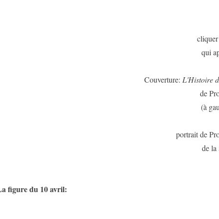
cliquer
qui ap
Couverture:
L'Histoire
de Pro
(à ga
portrait de Pr
de la 
a figure du 10 avril: