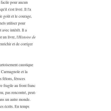
é facile pour aucun
il s'est livré. Il l'a
le goût et le courage,
nels utiliser pour
avec intérêt. Il a
 un livre, l'
Histoire de
nrichir et de corriger
urtoisement caustique
a Carmagnole et la
s félons, féroces
re fragile au front franc
nnu, pas rencontré, peut-
dans un autre monde.
es écrits. En temps