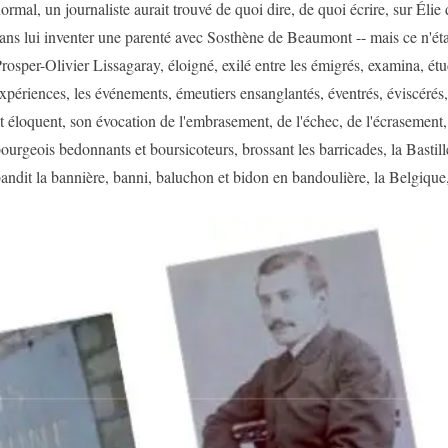
ormal, un journaliste aurait trouvé de quoi dire, de quoi écrire, sur Él
ans lui inventer une parenté avec Sosthène de Beaumont -- mais ce n'ét
rosper-Olivier Lissagaray, éloigné, exilé entre les émigrés, examina, étu
xpériences, les événements, émeutiers ensanglantés, éventrés, éviscérés,
t éloquent, son évocation de l'embrasement, de l'échec, de l'écrasement,
ourgeois bedonnants et boursicoteurs, brossant les barricades, la Bastille
andit la bannière, banni, baluchon et bidon en bandoulière, la Belgique