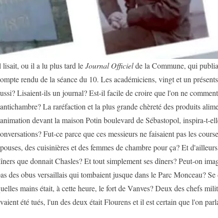
l lisait, ou il a lu plus tard le
Journal Officiel
de la Commune, qui publia, 
ompte rendu de la séance du 10. Les académiciens, vingt et un présents ce
ussi? Lisaient-ils un journal? Est-il facile de croire que l'on ne commenta
'antichambre? La raréfaction et la plus grande chèreté des produits alim
'animation devant la maison Potin boulevard de Sébastopol, inspira-t-ell
onversations? Fut-ce parce que ces messieurs ne faisaient pas les courses
pouses, des cuisinières et des femmes de chambre pour ça? Et d'ailleurs,
îners que donnait Chasles? Et tout simplement ses dîners? Peut-on imagi
as des obus versaillais qui tombaient jusque dans le Parc Monceau? Se 
uelles mains était, à cette heure, le fort de Vanves? Deux des chefs mi
vaient été tués, l'un des deux était Flourens et il est certain que l'on par