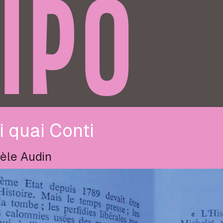
IPO
 quai Conti
èle Audin