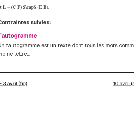
t L = (C F) $\cap$ (E B).
Contraintes suivies:
Tautogramme
Un tautogramme est un texte dont tous les mots comm
même lettre...
←
3 avril (fin)
10 avril (