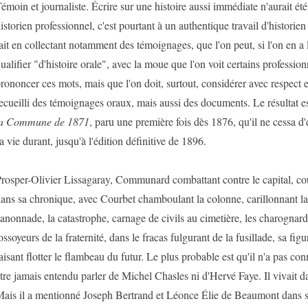
émoin et journaliste. Écrire sur une histoire aussi immédiate n'aurait ét
istorien professionnel, c'est pourtant à un authentique travail d'historien qu'
ait en collectant notamment des témoignages, que l'on peut, si l'on en a 
ualifier "d'histoire orale", avec la moue que l'on voit certains profession
rononcer ces mots, mais que l'on doit, surtout, considérer avec respect et 
ecueilli des témoignages oraux, mais aussi des documents. Le résultat est
la Commune de 1871
, paru une première fois dès 1876, qu'il ne cessa d'e
a vie durant, jusqu'à l'édition définitive de 1896.
rosper-Olivier Lissagaray, Communard combattant contre le capital, co
ans sa chronique, avec Courbet chamboulant la colonne, carillonnant l
anonnade, la catastrophe, carnage de civils au cimetière, les charognard
ossoyeurs de la fraternité, dans le fracas fulgurant de la fusillade, sa figu
aisant flotter le flambeau du futur. Le plus probable est qu'il n'a pas co
tre jamais entendu parler de Michel Chasles ni d'Hervé Faye. Il vivait 
ais il a mentionné Joseph Bertrand et Léonce Élie de Beaumont dans s