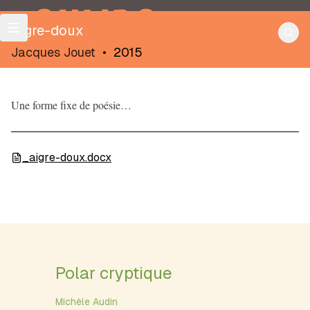
OULIPO
Aigre-doux
Jacques Jouet
•
2015
Une forme fixe de poésie…
_aigre-doux.docx
Polar cryptique
Michèle Audin