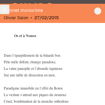
OULIPO
Sonnet monorime
Olivier Salon
•
27/02/2015
Os et à Nonox
Dans l’éparpillement de la bâtarde box
Pêle-mêle défont, étrange paradoxe,
La vaine panoplie et l’absurde équinoxe
Sur une table de dissection en inox.
Paradigme immobile en l’effet du Botox
La victime s’attend aux piques du stomoxe
Cruel, bombination de la mouche orthodoxe