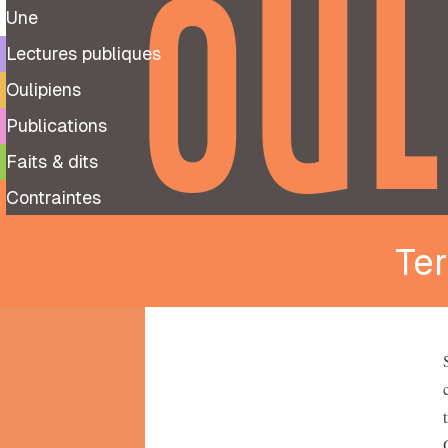
OUL
Une
Lectures publiques
Oulipiens
Publications
Faits & dits
Contraintes
Ter
9
99
notes
préparatoires
À