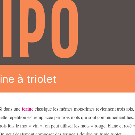
IPO
ine à triolet
terine
Si dans une
classique les mêmes mots-rimes reviennent trois fois, d
cette répétition est remplacée par trois mots qui sont communément liés. 
trois fois le mot « vin », on peut utiliser les mots « rouge, blanc et rosé 
On peut également composer des terines à double ou triple triolet.