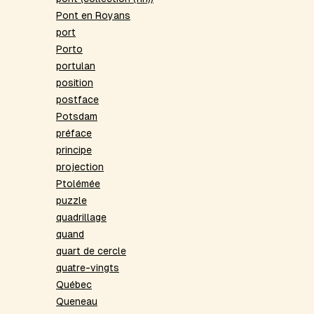
Pont en Royans
port
Porto
portulan
position
postface
Potsdam
préface
principe
projection
Ptolémée
puzzle
quadrillage
quand
quart de cercle
quatre-vingts
Québec
Queneau