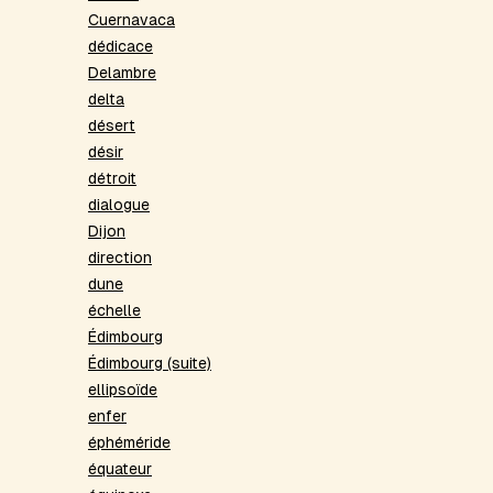
Cuernavaca
dédicace
Delambre
delta
désert
désir
détroit
dialogue
Dijon
direction
dune
échelle
Édimbourg
Édimbourg (suite)
ellipsoïde
enfer
éphéméride
équateur