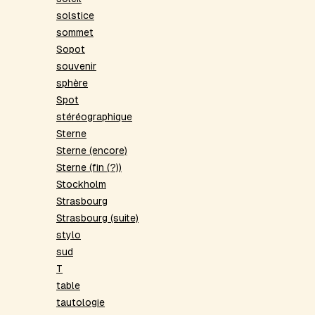
solstice
sommet
Sopot
souvenir
sphère
Spot
stéréographique
Sterne
Sterne (encore)
Sterne (fin (?))
Stockholm
Strasbourg
Strasbourg (suite)
stylo
sud
T
table
tautologie