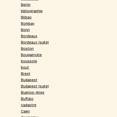
Berlin
bibliographie
Bilbao
Bombay
Bonn
Bordeaux
Bordeaux (suite)
Boston
Bougainville
boussole
bout
Brest
Budapest
Budapest (suite)
Buenos-Aires
Buffalo
cadastre
Caen