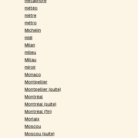
métaphore
météo
mètre
métro
Michelin
midi
Milan
milieu
Millau
miroir
Monaco
Montpellier
Montpellier (suite)
Montréal
Montréal (suite)
Montréal (fin)
Morlaix
Moscou
Moscou (suite)