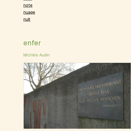
note
nuage
nuit
enfer
Michèle Audin