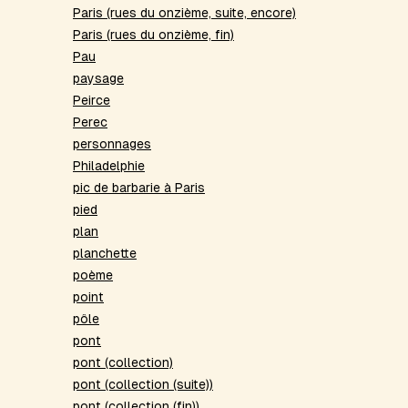
Paris (rues du onzième, suite, encore)
Paris (rues du onzième, fin)
Pau
paysage
Peirce
Perec
personnages
Philadelphie
pic de barbarie à Paris
pied
plan
planchette
poème
point
pôle
pont
pont (collection)
pont (collection (suite))
pont (collection (fin))