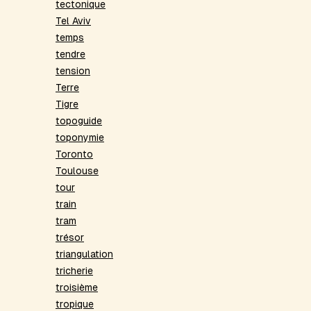
tectonique
Tel Aviv
temps
tendre
tension
Terre
Tigre
topoguide
toponymie
Toronto
Toulouse
tour
train
tram
trésor
triangulation
tricherie
troisième
tropique