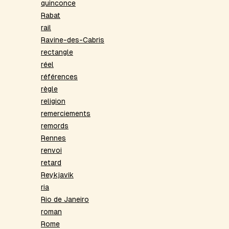
quinconce
Rabat
rail
Ravine-des-Cabris
rectangle
réel
références
règle
religion
remerciements
remords
Rennes
renvoi
retard
Reykjavik
ria
Rio de Janeiro
roman
Rome