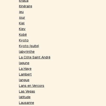
Ithaca
itinéraire
jeu
jour
Kiel
Kiev
Kobé
Kyoto
Kyoto (suite)
labyrinthe
La Côte Saint André
lagune
La Haye
Lambert
langue
Lans en Vercors
Las Vegas
latitude
Lausanne