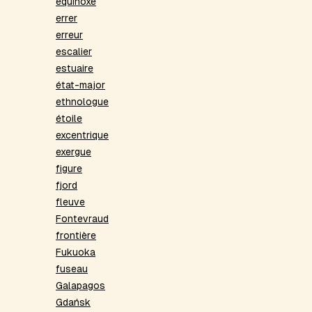
équinoxe
errer
erreur
escalier
estuaire
état-major
ethnologue
étoile
excentrique
exergue
figure
fjord
fleuve
Fontevraud
frontière
Fukuoka
fuseau
Galapagos
Gdańsk