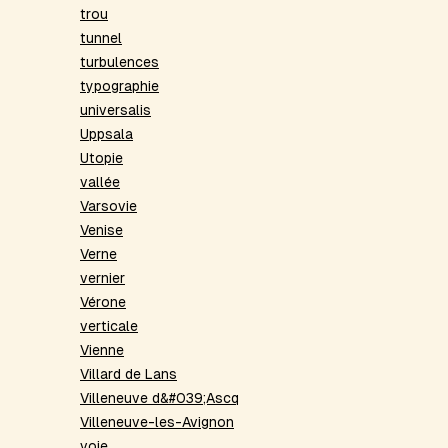
trou
tunnel
turbulences
typographie
universalis
Uppsala
Utopie
vallée
Varsovie
Venise
Verne
vernier
Vérone
verticale
Vienne
Villard de Lans
Villeneuve d&#039;Ascq
Villeneuve-les-Avignon
voie