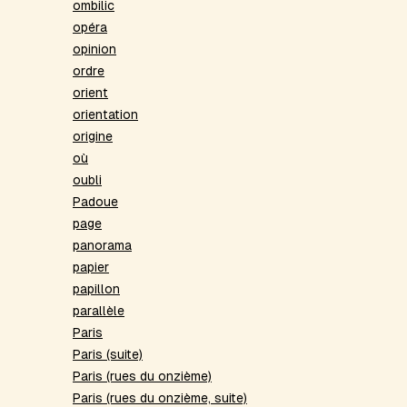
ombilic
opéra
opinion
ordre
orient
orientation
origine
où
oubli
Padoue
page
panorama
papier
papillon
parallèle
Paris
Paris (suite)
Paris (rues du onzième)
Paris (rues du onzième, suite)