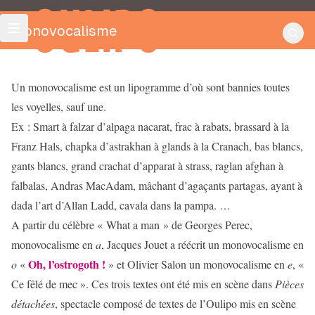
OULIPO
Monovocalisme
Un monovocalisme est un lipogramme d’où sont bannies toutes
les voyelles, sauf une.
Ex : Smart à falzar d’alpaga nacarat, frac à rabats, brassard à la
Franz Hals, chapka d’astrakhan à glands à la Cranach, bas blancs,
gants blancs, grand crachat d’apparat à strass, raglan afghan à
falbalas, Andras MacAdam, mâchant d’agaçants partagas, ayant à
dada l’art d’Allan Ladd, cavala dans la pampa. …
A partir du célèbre « What a man » de Georges Perec,
monovocalisme en
a
, Jacques Jouet a réécrit un monovocalisme en
Oh, l’ostrogoth !
o
«
» et Olivier Salon un monovocalisme en
e
, «
Ce fêlé de mec ». Ces trois textes ont été mis en scène dans
Pièces
détachées
, spectacle composé de textes de l’Oulipo mis en scène