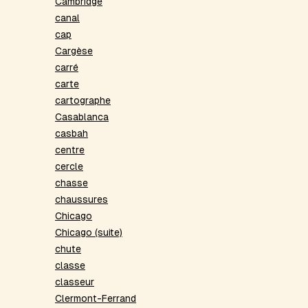
Cambridge
canal
cap
Cargèse
carré
carte
cartographe
Casablanca
casbah
centre
cercle
chasse
chaussures
Chicago
Chicago (suite)
chute
classe
classeur
Clermont-Ferrand