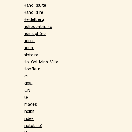
Hanoi (suite)
Hanoi (fin)
Heidelberg
héliocentrisme
hémisphère
héros
heure
histoire
Ho-Chi-Minh-Ville
Honfleur
ici
idéal
IGN
île
images
incipit
index
instabilité