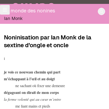
OULIPO
Le monde des nonines
Ian Monk
Noninisation par Ian Monk de la
sextine d'ongle et oncle
i
je vois ce nouveau chemin qui part
m’échappant à l’œil et au doigt
ne sachant où fixer une demeure
dégageant on dirait de mon corps
la ferme volonté qui au cœur m’entre
me liant mains et pieds