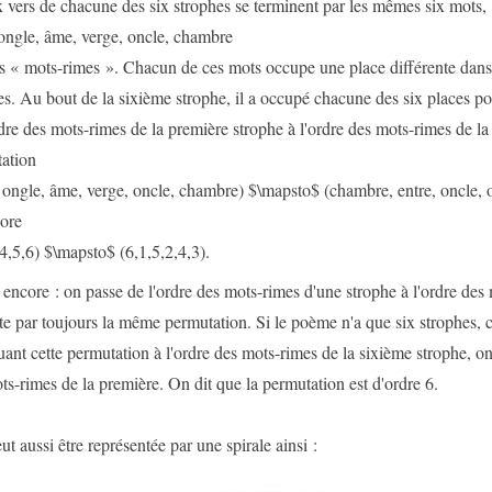
x vers de chacune des six strophes se terminent par les mêmes six mots,
 ongle, âme, verge, oncle, chambre
s « mots-rimes ». Chacun de ces mots occupe une place différente dan
es. Au bout de la sixième strophe, il a occupé chacune des six places p
rdre des mots-rimes de la première strophe à l'ordre des mots-rimes de l
ation
, ongle, âme, verge, oncle, chambre) $\mapsto$ (chambre, entre, oncle, 
ore
,4,5,6) $\mapsto$ (6,1,5,2,4,3).
encore : on passe de l'ordre des mots-rimes d'une strophe à l'ordre des 
te par toujours la même permutation. Si le poème n'a que six strophes, c
uant cette permutation à l'ordre des mots-rimes de la sixième strophe, on
ts-rimes de la première. On dit que la permutation est d'ordre 6.
ut aussi être représentée par une spirale ainsi :