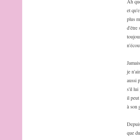
Ah que
vingts
et qu'
notes
(par
plus m
Michèle
d'être 
Audin)
toujou
références
des
n'écou
quatre-
vingts
Jamais
notes
Queninisation
je n'a
Noninisation
aussi p
Noninisation
s'il lu
(suite)
il peu
ordres
des
à son 
permutations
spirales
Depuis
Noninisation
par
que du
Ian