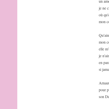
un amo
Monk
je ne c
de
la
où qu'
sextine
mon cœ
d&#039;ongle
et
oncle
Qu'ain
Mes
mon cœ
années
de
elle m'
voleur
je n'ai
(dizine
en par
de
Ian
si jam
Monk)
Par
Arnaut
la
porte
pour pl
dérobée
son Dé
(dizine
de
Paul