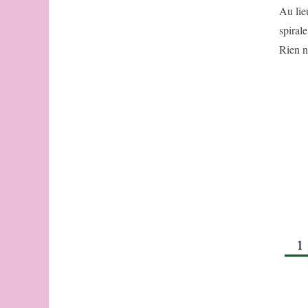
Au lieu
spirale
Rien n