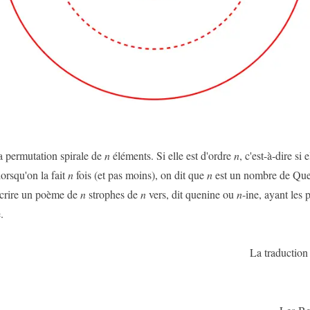
la permutation spirale de
n
éléments. Si elle est d'ordre
n
, c'est-à-dire si 
 lorsqu'on la fait
n
fois (et pas moins), on dit que
n
est un nombre de Que
écrire un poème de
n
strophes de
n
vers, dit quenine ou
n
-ine, ayant les 
.
La traduction 