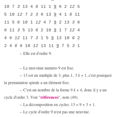
10 7
3
13 4
6
11 1
9
8 2
12
5
5 10
12
7 2
3
8 13
9
4 1
6
11
11 5
6
10 1
12
4 7
9
2 13
3
8
8 11
3
5 13
6
2 10
9
1 7
12
4
4 8
12
11 7
3
1 5
9
13 10
6
2
2 4
6
8 10
12
13 11
9
7 5
3
1
-- Elle est d'ordre 9.
-- Le mot-rime numéro 9 est fixe.
-- 13 est un multiple de 3, plus 1, 3
k
+ 1, c'est pourquoi
la permutation spirale a un élément fixe.
-- C'est un nombre de la forme 9
k
+ 4, donc il y a un
références
cycle d'ordre 3. Voir "
", note (49).
-- La décomposition en cycles: 13 = 9 + 3 + 1.
-- Le cycle d'ordre 9 n'est pas une neuvine.