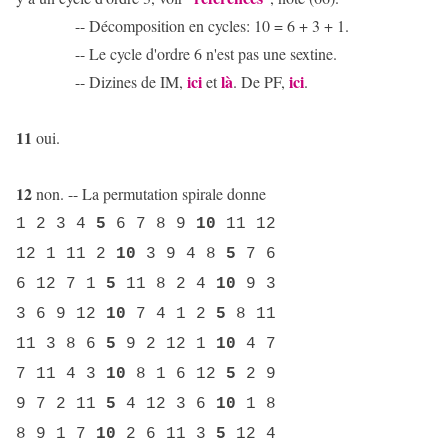
-- Décomposition en cycles: 10 = 6 + 3 + 1.
-- Le cycle d'ordre 6 n'est pas une sextine.
ici
là
ici
-- Dizines de IM,
et
. De PF,
.
11
oui.
12
non. -- La permutation spirale donne
1 2 3 4
5
6 7 8 9
10
11 12
12 1 11 2
10
3 9 4 8
5
7 6
6 12 7 1
5
11 8 2 4
10
9 3
3 6 9 12
10
7 4 1 2
5
8 11
11 3 8 6
5
9 2 12 1
10
4 7
7 11 4 3
10
8 1 6 12
5
2 9
9 7 2 11
5
4 12 3 6
10
1 8
8 9 1 7
10
2 6 11 3
5
12 4