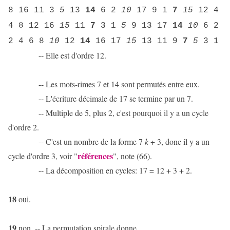
8 16 11 3
5
13
14
6 2
10
17 9 1
7
15
12 4
4 8 12 16
15
11
7
3 1
5
9 13 17
14
10
6 2
2 4 6 8
10
12
14
16 17
15
13 11 9
7
5
3 1
-- Elle est d'ordre 12.
-- Les mots-rimes 7 et 14 sont permutés entre eux.
-- L'écriture décimale de 17 se termine par un 7.
-- Multiple de 5, plus 2, c'est pourquoi il y a un cycle
d'ordre 2.
-- C'est un nombre de la forme 7
k
+ 3, donc il y a un
références
cycle d'ordre 3, voir "
", note (66).
-- La décomposition en cycles: 17 = 12 + 3 + 2.
18
oui.
19
non. -- La permutation spirale donne