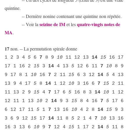
quintine.
-- Dernière nonine contenant une quintine non répétée.
seizine de IM
quatre-vingts notes de
-- Voir la
et les
MA
.
17
non. -- La permutation spirale donne
1 2 3 4
5
6
7
8 9
10
11 12 13
14
15
16 17
17 1 16 2
15
3
14
4 13
5
12 6 11
7
10
8 9
9 17 8 1
10
16
7
2 11
15
6 3 12
14
5
4 13
13 9 4 17
5
8
14
1 12
10
3 16 6
7
15
2 11
11 13 2 9
15
4
7
17 6
5
16 8 3
14
10
1 12
12 11 1 13
10
2
14
9 3
15
8 4 16
7
5
17 6
6 12 17 11
5
1
7
13 16
10
4 2 8
14
15
9 3
3 6 9 12
15
17
14
11 8
5
2 1 4
7
10
13 16
16 3 13 6
10
9
7
12 4
15
1 17 2
14
5
11 8