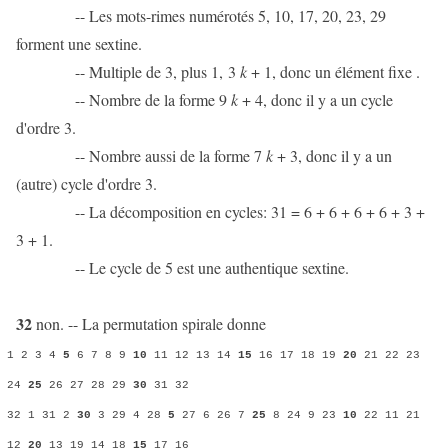
-- Les mots-rimes numérotés 5, 10, 17, 20, 23, 29
forment une sextine.
-- Multiple de 3, plus 1, 3
k
+ 1, donc un élément fixe .
-- Nombre de la forme 9
k
+ 4, donc il y a un cycle
d'ordre 3.
-- Nombre aussi de la forme 7
k
+ 3, donc il y a un
(autre) cycle d'ordre 3.
-- La décomposition en cycles: 31 = 6 + 6 + 6 + 6 + 3 +
3 + 1.
-- Le cycle de 5 est une authentique sextine.
32
non. -- La permutation spirale donne
1 2 3 4
5
6 7 8 9
10
11 12 13 14
15
16 17 18 19
20
21 22 23
24
25
26 27 28 29
30
31 32
32 1 31 2
30
3 29 4 28
5
27 6 26 7
25
8 24 9 23
10
22 11 21
12
20
13 19 14 18
15
17 16