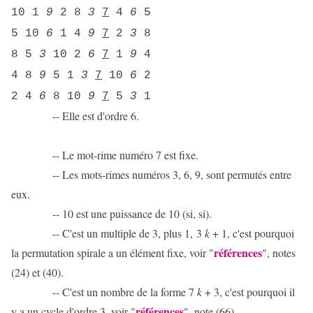
10 1
9
2 8
3
7
4
6
5
5 10
6
1 4
9
7
2
3
8
8 5
3
10 2
6
7
1
9
4
4 8
9
5 1
3
7
10
6
2
2 4
6
8 10
9
7
5
3
1
-- Elle est d'ordre 6.
-- Le mot-rime numéro 7 est fixe.
-- Les mots-rimes numéros 3, 6, 9, sont permutés entre
eux.
-- 10 est une puissance de 10 (si, si).
-- C'est un multiple de 3, plus 1, 3
k
+ 1, c'est pourquoi
références
la permutation spirale a un élément fixe, voir "
", notes
(24) et (40).
-- C'est un nombre de la forme 7
k
+ 3, c'est pourquoi il
références
y a un cycle d'ordre 3, voir "
", note (66).