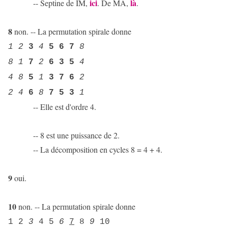
ici
là
-- Septine de IM,
. De MA,
.
8
non. -- La permutation spirale donne
1 2
3
4
5 6 7
8
8 1
7
2
6 3 5
4
4 8
5
1
3 7 6
2
2 4
6
8
7 5 3
1
-- Elle est d'ordre 4.
-- 8 est une puissance de 2.
-- La décomposition en cycles 8 = 4 + 4.
9
oui.
10
non. -- La permutation spirale donne
1 2
3
4 5
6
7
8
9
10