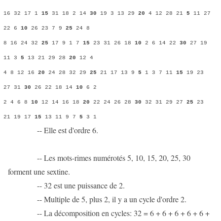
16 32 17 1
15
31 18 2 14
30
19 3 13 29
20
4 12 28 21
5
11 27
22 6
10
26 23 7 9
25
24 8
8 16 24 32
25
17 9 1 7
15
23 31 26 18
10
2 6 14 22
30
27 19
11 3
5
13 21 29 28
20
12 4
4 8 12 16
20
24 28 32 29
25
21 17 13 9
5
1 3 7 11
15
19 23
27 31
30
26 22 18 14
10
6 2
2 4 6 8
10
12 14 16 18
20
22 24 26 28
30
32 31 29 27
25
23
21 19 17
15
13 11 9 7
5
3 1
-- Elle est d'ordre 6.
-- Les mots-rimes numérotés 5, 10, 15, 20, 25, 30
forment une sextine.
-- 32 est une puissance de 2.
-- Multiple de 5, plus 2, il y a un cycle d'ordre 2.
-- La décomposition en cycles: 32 = 6 + 6 + 6 + 6 + 6 +