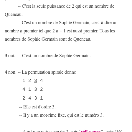
-- C'est la seule puissance de 2 qui est un nombre de
Queneau.
-- C'est un nombre de Sophie Germain, c'est-à-dire un
nombre
n
premier tel que 2
n
+ 1 est aussi premier. Tous les
nombres de Sophie Germain sont de Queneau.
3
oui. -- C'est un nombre de Sophie Germain.
4
non. -- La permutation spirale donne
1 2
3
4
4 1
3
2
2 4
3
1
-- Elle est d'ordre 3.
-- Il y a un mot-rime fixe, qui est le numéro 3.
références
-- 4 est une puissance de 2, voir "
", note (16).