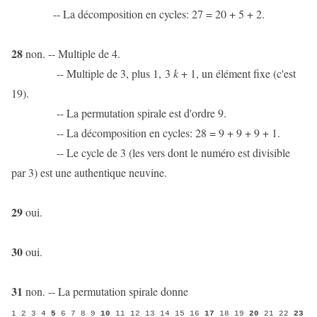
-- La décomposition en cycles: 27 = 20 + 5 + 2.
28
non. -- Multiple de 4.
-- Multiple de 3, plus 1, 3
k
+ 1, un élément fixe (c'est
19).
-- La permutation spirale est d'ordre 9.
-- La décomposition en cycles: 28 = 9 + 9 + 9 + 1.
-- Le cycle de 3 (les vers dont le numéro est divisible
par 3) est une authentique neuvine.
29
oui.
30
oui.
31
non. -- La permutation spirale donne
1 2 3 4
5
6 7 8 9
10
11 12 13 14 15 16
17
18 19
20
21 22
23