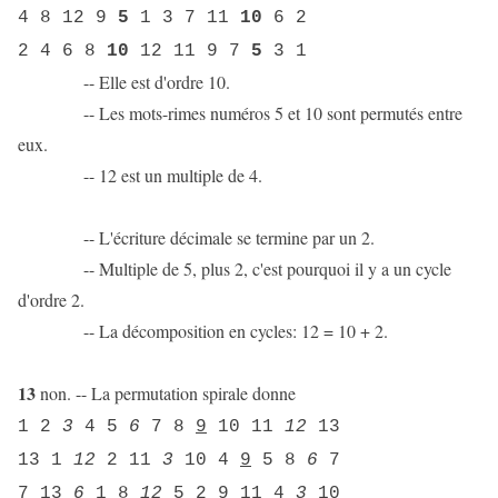
4 8 12 9
5
1 3 7 11
10
6 2
2 4 6 8
10
12 11 9 7
5
3 1
-- Elle est d'ordre 10.
-- Les mots-rimes numéros 5 et 10 sont permutés entre
eux.
-- 12 est un multiple de 4.
-- L'écriture décimale se termine par un 2.
-- Multiple de 5, plus 2, c'est pourquoi il y a un cycle
d'ordre 2.
-- La décomposition en cycles: 12 = 10 + 2.
13
non. -- La permutation spirale donne
1 2
3
4 5
6
7 8
9
10 11
12
13
13 1
12
2 11
3
10 4
9
5 8
6
7
7 13
6
1 8
12
5 2
9
11 4
3
10