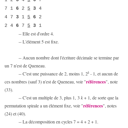
1 2
3
4
5
6
7
7 1
6
2
5
3
4
4 7
3
1
5
6
2
2 4
6
7
5
3
1
-- Elle est d'ordre 4.
-- L'élément 5 est fixe.
-- Aucun nombre dont l'écriture décimale se termine par
un 7 n'est de Queneau.
k
-- C'est une puissance de 2, moins 1, 2
- 1, et aucun de
références
ces nombres (sauf 3) n'est de Queneau, voir "
", note
(33).
-- C'est un multiple de 3, plus 1, 3
k
+ 1, de sorte que la
références
permutation spirale a un élément fixe, voir "
", notes
(24) et (40).
-- La décomposition en cycles 7 = 4 + 2 + 1.