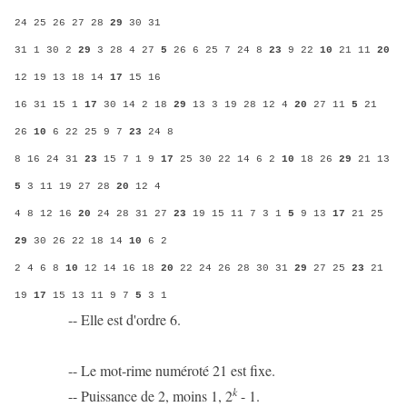
24 25 26 27 28
29
30 31
31 1 30 2
29
3 28 4 27
5
26 6 25 7 24 8
23
9 22
10
21 11
20
12 19 13 18 14
17
15 16
16 31 15 1
17
30 14 2 18
29
13 3 19 28 12 4
20
27 11
5
21
26
10
6 22 25 9 7
23
24 8
8 16 24 31
23
15 7 1 9
17
25 30 22 14 6 2
10
18 26
29
21 13
5
3 11 19 27 28
20
12 4
4 8 12 16
20
24 28 31 27
23
19 15 11 7 3 1
5
9 13
17
21 25
29
30 26 22 18 14
10
6 2
2 4 6 8
10
12 14 16 18
20
22 24 26 28 30 31
29
27 25
23
21
19
17
15 13 11 9 7
5
3 1
-- Elle est d'ordre 6.
-- Le mot-rime numéroté 21 est fixe.
k
-- Puissance de 2, moins 1, 2
- 1.