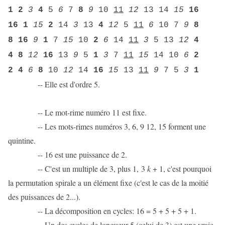
1 2
3
4
5
6
7
8
9
10
11
12
13 14
15
16
16 1
15
2
14
3
13
4
12
5
11
6
10 7
9
8
8 16
9
1
7
15
10
2
6
14
11
3
5 13
12
4
4 8
12
16
13
9
5
1
3
7
11
15
14 10
6
2
2 4
6
8
10
12
14
16
15
13
11
9
7 5
3
1
-- Elle est d'ordre 5.
-- Le mot-rime numéro 11 est fixe.
-- Les mots-rimes numéros 3, 6, 9 12, 15 forment une
quintine.
-- 16 est une puissance de 2.
-- C'est un multiple de 3, plus 1, 3
k
+ 1, c'est pourquoi
la permutation spirale a un élément fixe (c'est le cas de la moitié
des puissances de 2...).
-- La décomposition en cycles: 16 = 5 + 5 + 5 + 1.
-- Un des cycles de longueur 5 (celui de 3) est une vraie