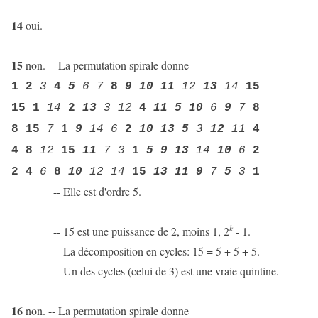
14
oui.
15
non. -- La permutation spirale donne
1
2
3
4
5
6
7
8
9 10 11
12
13
14
15
15
1
14
2
13
3
12
4
11 5 10
6
9
7
8
8
15
7
1
9
14 6
2
10 13 5
3
12
11
4
4
8
12
15
11
7
3
1
5 9 13
14
10
6
2
2
4
6
8
10
12
14
15
13 11 9
7
5
3
1
-- Elle est d'ordre 5.
k
-- 15 est une puissance de 2, moins 1, 2
- 1.
-- La décomposition en cycles: 15 = 5 + 5 + 5.
-- Un des cycles (celui de 3) est une vraie quintine.
16
non. -- La permutation spirale donne