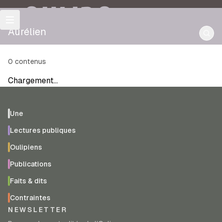
OULIPO
Aurélien
0
contenus
Chargement…
Une
Lectures publiques
Oulipiens
Publications
Faits & dits
Contraintes
NEWSLETTER