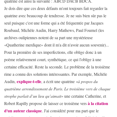
quatrine est ainsi la suivante : ABCD DACB BDCA.
Je dois dire que ces deux défauts m'ont toujours fait regarder la
quatrine avec beaucoup de tendresse. Je ne suis bien sûr pas le
seul puisque c'est une forme qui a été fréquentée par Jacques
Roubaud, Michèle Audin, Harry Mathews, Paul Fournel (les
archives oulipiennes notent de sa part une mystérieuse
«Quatherine merdique» dont il m'a dit n'avoir aucun souvenir)...
Pour la première de ses imperfections, elle oblige donc à un
poème relativement court, synthétique, ce qui l'oblige à une
certaine efficacité. Reste la seconde. Le problème de la troisième
rime a connu des solutions intéressantes. Par exemple, Michèle
explique-t-elle
Audin,
, a écrit une quatrine
«à propos du
quatrième arrondissement de Paris. Le troisième vers de chaque
strophe parlait d’un lieu qu’aimait»
une certaine Catherine, et
à la citation
Robert Rapilly propose de laisser ce troisième vers
d'un auteur classique
. J'ai considéré pour ma part que le