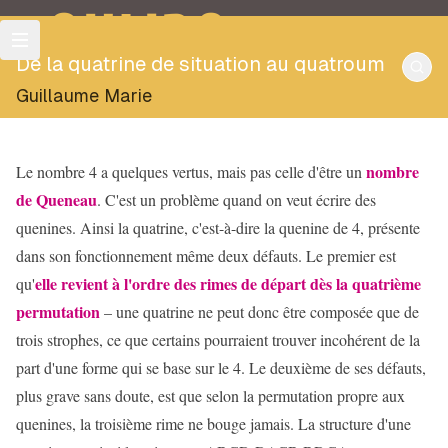
OULIPO
De la quatrine de situation au quatroum
Guillaume Marie
nombre
Le nombre 4 a quelques vertus, mais pas celle d'être un
de Queneau
. C'est un problème quand on veut écrire des
quenines. Ainsi la quatrine, c'est-à-dire la quenine de 4, présente
dans son fonctionnement même deux défauts. Le premier est
elle revient à l'ordre des rimes de départ dès la quatrième
qu'
permutation
– une quatrine ne peut donc être composée que de
trois strophes, ce que certains pourraient trouver incohérent de la
part d'une forme qui se base sur le 4. Le deuxième de ses défauts,
plus grave sans doute, est que selon la permutation propre aux
quenines, la troisième rime ne bouge jamais. La structure d'une