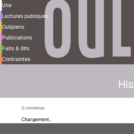
OUL
Une
Lectures publiques
Oulipiens
Publications
Faits & dits
Contraintes
His
0
contenus
Chargement…