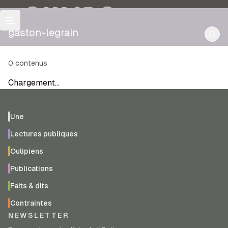
OULIPO
gaston-legrain
0
contenus
Chargement…
Une
Lectures publiques
Oulipiens
Publications
Faits & dits
Contraintes
NEWSLETTER