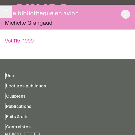
OULIPO
Une bibliothèque en avion
Michelle Grangaud
Vol 115; 1999
Une
Lectures publiques
Oulipiens
Publications
Faits & dits
Contraintes
NEWSLETTER